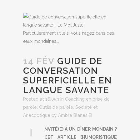
14 FÉV
GUIDE DE
CONVERSATION
SUPERFICIELLE EN
LANGUE SAVANTE
Posted at 16:05h
in
Coaching en prise de
parole
,
Outils de parole
,
Société et
Anecdotique
by
Ambre Blanes EI
NVITÉ(E) À UN DÎNER MONDAIN ?
I
CET ARTICLE (HUMORISTIQUE