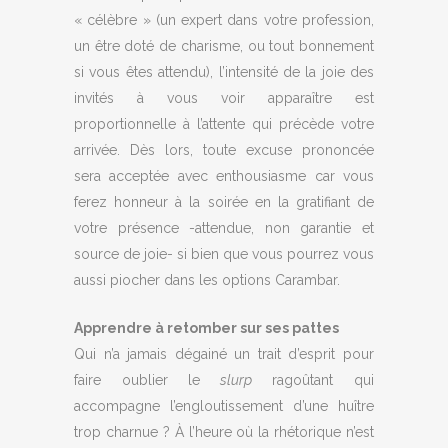
« célèbre » (un expert dans votre profession,
un être doté de charisme, ou tout bonnement
si vous êtes attendu), l’intensité de la joie des
invités à vous voir apparaître est
proportionnelle à l’attente qui précède votre
arrivée. Dès lors, toute excuse prononcée
sera acceptée avec enthousiasme car vous
ferez honneur à la soirée en la gratifiant de
votre présence -attendue, non garantie et
source de joie- si bien que vous pourrez vous
aussi piocher dans les options Carambar.
Apprendre à retomber sur ses pattes
Qui n’a jamais dégainé un trait d’esprit pour
faire oublier le
slurp
ragoûtant qui
accompagne l’engloutissement d’une huître
trop charnue ? À l’heure où la rhétorique n’est