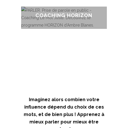
pas
pour travailler une
COACHING HORIZON
problématique bien définie.
Un accompagnement
(3 séances, renouvelables)
intensif ou sur le long
Rencontrons-nous en ligne !
terme
pour ceux qui voient les
choses en grand !
(3, 6 ou 9 mois)
Imaginez alors combien votre
influence dépend du choix de ces
mots, et de bien plus ! Apprenez à
mieux parler pour mieux être