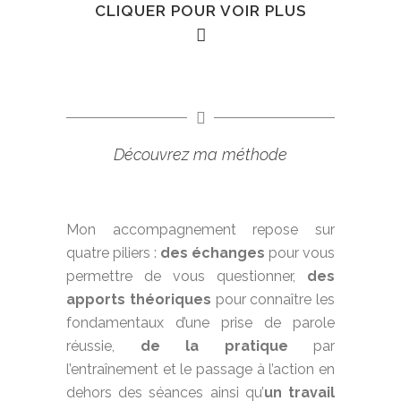
CLIQUER POUR VOIR PLUS
Le coaching s’adresse à toute personne,
Découvrez ma méthode
professionnel ou particulier, débutant ou
expérimenté, souhaitant perfectionner
sa prise de parole. Il n’est pas nécessaire
d’avoir un public face à soi pour ça !
Mon accompagnement repose sur
quatre piliers :
des échanges
pour vous
VOUS SOUHAITEZ
ÊTRE CAPABLE
permettre de vous questionner,
des
DE
apports théoriques
pour connaître les
fondamentaux d’une prise de parole
Vous faire entendre et faire valoriser vos
réussie,
de la pratique
par
idées ;
l’entraînement et le passage à l’action en
Transmettre avec conviction ;
Susciter
dehors des séances ainsi qu’
un travail