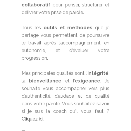
de l’intérêt ;
collaboratif
pour penser, structurer et
Développer votre charisme ;
Exprimer
délivrer votre prise de parole.
votre personnalité
Réguler votre stress et être à l’aise ;
Tous les
outils et méthodes
que je
Optimiser votre langage corporel
partage vous permettent de poursuivre
Structurer votre propos ; Accroître votre
le travail après l’accompagnement, en
leadership
autonomie, et d’évaluer votre
progression.
VOUS SOUHAITEZ
VOUS
PRÉPARER POUR
Mes principales qualités sont l’
intégrité
,
la
bienveillance
et l’
exigeance
. Je
Une intervention orale en public : réunion
souhaite vous accompagner vers plus
professionnelle, présentation de projet,
d’authenticité, d’audace et de qualité
discours,
oral de concours ou d’examen,
dans votre parole. Vous souhaitez savoir
c
onférence,
talk TEDx… ;
si je suis la coach qu’il vous faut ?
L’enregistrement d’une vidéo ;
Cliquez ici
.
L’animation d’un webinaire