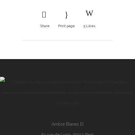
Share
Print page
5
Likes
Ambre Blanes EI
61 rue de Lyon, 75012 Paris